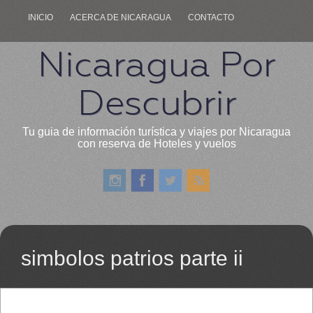
INICIO
ACERCA DE NICARAGUA
CONTACTO
Nicaragua Por
Descubrir
Tu guia de información turística y viajes por Nicaragua
con reserva de Hoteles y vuelos
simbolos patrios parte ii