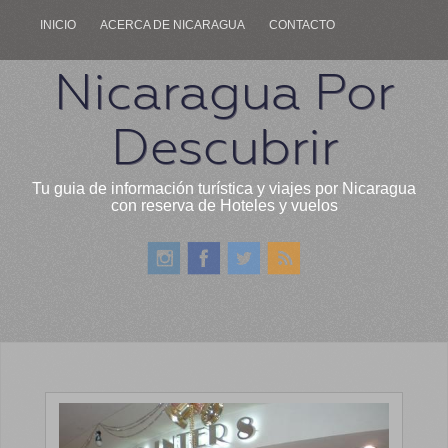
INICIO
ACERCA DE NICARAGUA
CONTACTO
Nicaragua Por
Descubrir
Tu guia de información turística y viajes por Nicaragua
con reserva de Hoteles y vuelos