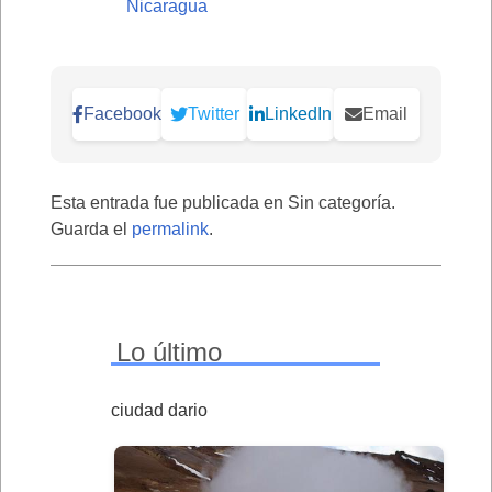
Nicaragua
Facebook
Twitter
LinkedIn
Email
Esta entrada fue publicada en Sin categoría.
Guarda el
permalink
.
Lo último
ciudad dario