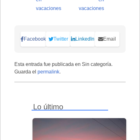
vacaciones
vacaciones
Facebook
Twitter
LinkedIn
Email
Esta entrada fue publicada en Sin categoría.
Guarda el
permalink
.
Lo último