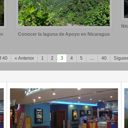
Nic
en
Conocer la laguna de Apoyo en Nicaragua
f 40
« Anterior
1
2
3
4
5
…
40
Siguie