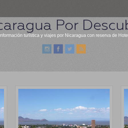
caragua Por Descub
información turística y viajes por Nicaragua con reserva de Hote