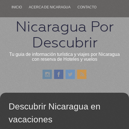
INICIO
ACERCA DE NICARAGUA
CONTACTO
Nicaragua Por
Descubrir
Tu guia de información turística y viajes por Nicaragua
con reserva de Hoteles y vuelos
Descubrir Nicaragua en
vacaciones