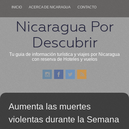
INICIO
ACERCA DE NICARAGUA
CONTACTO
Nicaragua Por
Descubrir
Tu guia de información turística y viajes por Nicaragua
con reserva de Hoteles y vuelos
Aumenta las muertes
violentas durante la Semana