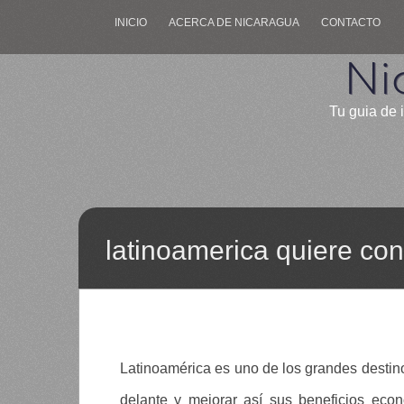
INICIO
ACERCA DE NICARAGUA
CONTACTO
Ni
Tu guia de 
latinoamerica quiere con
Latinoamérica es uno de los grandes destin
delante y mejorar así sus beneficios eco