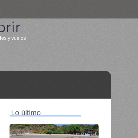
rir
les y vuelos
Lo último