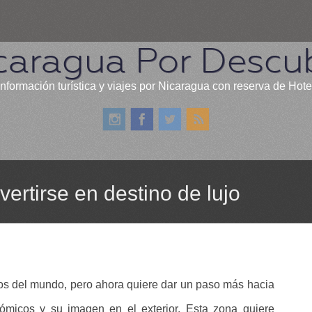
caragua Por Descub
información turística y viajes por Nicaragua con reserva de Hote
vertirse en destino de lujo
os del mundo, pero ahora quiere dar un paso más hacia
nómicos y su imagen en el exterior. Esta zona quiere