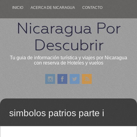
INICIO
ACERCA DE NICARAGUA
CONTACTO
Nicaragua Por
Descubrir
Tu guia de información turística y viajes por Nicaragua
con reserva de Hoteles y vuelos
simbolos patrios parte i