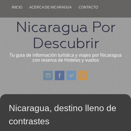
INICIO
ACERCA DE NICARAGUA
CONTACTO
Nicaragua Por
Descubrir
Tu guia de información turística y viajes por Nicaragua
con reserva de Hoteles y vuelos
Nicaragua, destino lleno de
contrastes