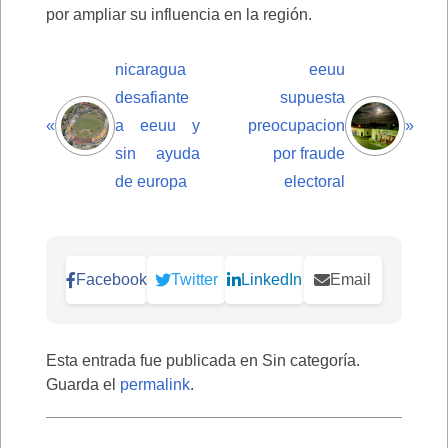
por ampliar su influencia en la región.
nicaragua
eeuu
desafiante
supuesta
«
a eeuu y
preocupacion
»
sin ayuda
por fraude
de europa
electoral
Facebook
Twitter
LinkedIn
Email
Esta entrada fue publicada en Sin categoría.
Guarda el
permalink
.