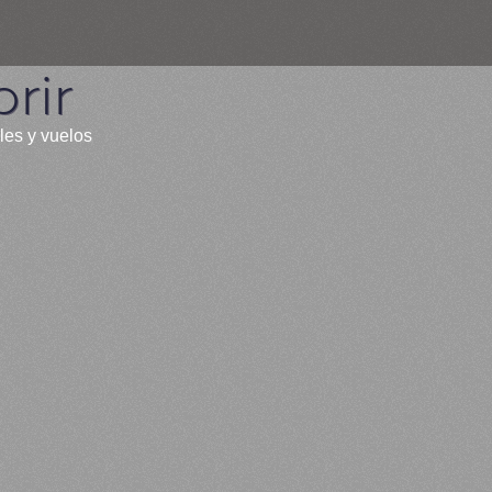
rir
les y vuelos