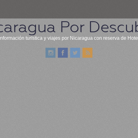
caragua Por Descub
información turística y viajes por Nicaragua con reserva de Hote