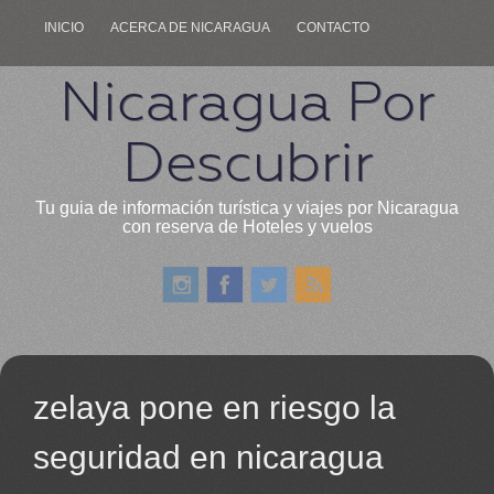
INICIO
ACERCA DE NICARAGUA
CONTACTO
Nicaragua Por
Descubrir
Tu guia de información turística y viajes por Nicaragua
con reserva de Hoteles y vuelos
zelaya pone en riesgo la
seguridad en nicaragua