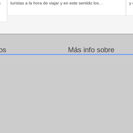
s
turistas a la hora de viajar y en este sentido los…
y 
os
Más info sobre