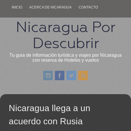
INICIO
ACERCA DE NICARAGUA
CONTACTO
Nicaragua Por
Descubrir
Tu guia de información turística y viajes por Nicaragua
con reserva de Hoteles y vuelos
Nicaragua llega a un
acuerdo con Rusia