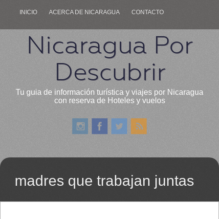
INICIO
ACERCA DE NICARAGUA
CONTACTO
Nicaragua Por
Descubrir
Tu guia de información turística y viajes por Nicaragua
con reserva de Hoteles y vuelos
madres que trabajan juntas