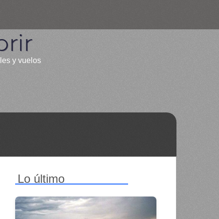
rir
les y vuelos
Lo último