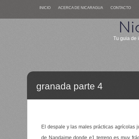
INICIO
ACERCA DE NICARAGUA
CONTACTO
Ni
Tu guia de 
granada parte 4
El despale y las males prácticas agrícolas j
de Nandaime donde e1 terreno es muy frág