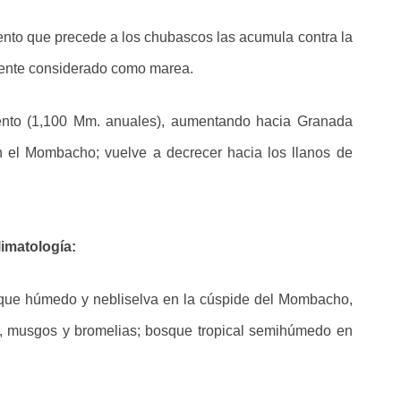
ento que precede a los chubascos las acumula contra la
mente considerado como marea.
mento (1,100 Mm. anuales), aumentando hacia Granada
n el Mombacho; vuelve a decrecer hacia los llanos de
limatología:
sque húmedo y nebliselva en la cúspide del Mombacho,
s, musgos y bromelias; bosque tropical semihúmedo en