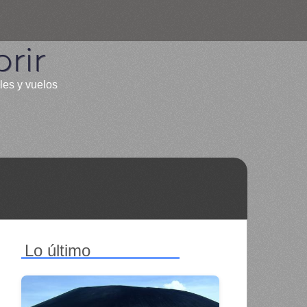
rir
les y vuelos
Lo último