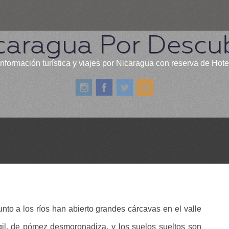
caragua Por Descub
información turística y viajes por Nicaragua con reserva de Hote
unto a los ríos han abierto grandes cárcavas en el valle
il, de pómez desmoronadiza, y los suelos sueltos son