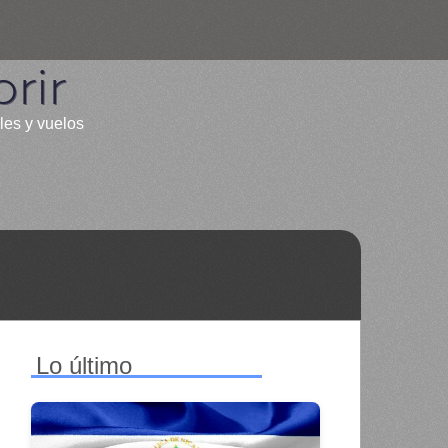
rir
les y vuelos
Lo último