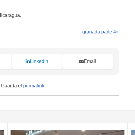
Nicaragua.
granada parte 4
»
LinkedIn
Email
. Guarda el
permalink
.