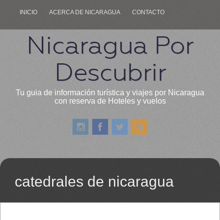
INICIO
ACERCA DE NICARAGUA
CONTACTO
Nicaragua Por
Descubrir
Tu guia de información turística y viajes por Nicaragua
con reserva de Hoteles y vuelos
catedrales de nicaragua