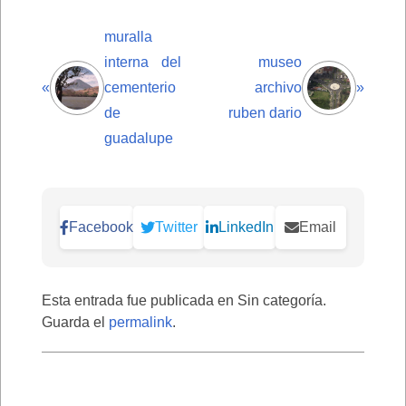
muralla
interna del
museo
«
cementerio
archivo
»
de
ruben dario
guadalupe
Facebook
Twitter
LinkedIn
Email
Esta entrada fue publicada en Sin categoría.
Guarda el
permalink
.