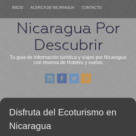
INICIO
ACERCA DE NICARAGUA
CONTACTO
Nicaragua Por
Descubrir
Tu guia de información turística y viajes por Nicaragua
con reserva de Hoteles y vuelos
Disfruta del Ecoturismo en
Nicaragua