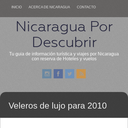
INICIO
ACERCA DE NICARAGUA
CONTACTO
Nicaragua Por
Descubrir
Tu guia de información turística y viajes por Nicaragua
con reserva de Hoteles y vuelos
Veleros de lujo para 2010