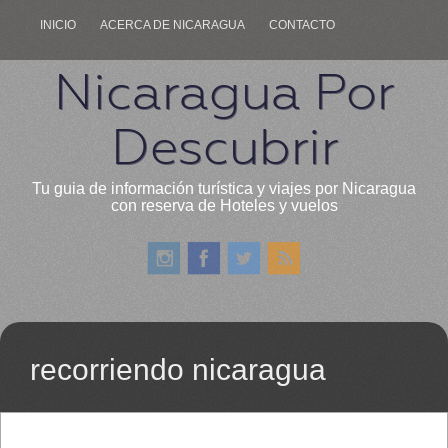
INICIO
ACERCA DE NICARAGUA
CONTACTO
Nicaragua Por
Descubrir
Tu guia de información turística y viajes por Nicaragua
con reserva de Hoteles y vuelos
recorriendo nicaragua