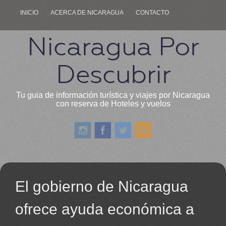
INICIO
ACERCA DE NICARAGUA
CONTACTO
Nicaragua Por
Descubrir
Tu guia de información turística y viajes por Nicaragua
con reserva de Hoteles y vuelos
El gobierno de Nicaragua
ofrece ayuda económica a