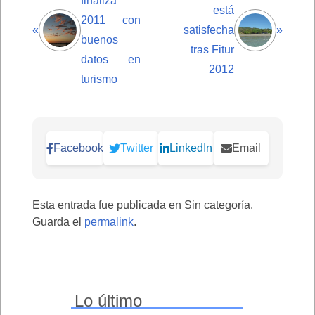
finaliza
está
2011 con
«
satisfecha
»
buenos
tras Fitur
datos en
2012
turismo
Facebook
Twitter
LinkedIn
Email
Esta entrada fue publicada en Sin categoría.
Guarda el
permalink
.
Lo último