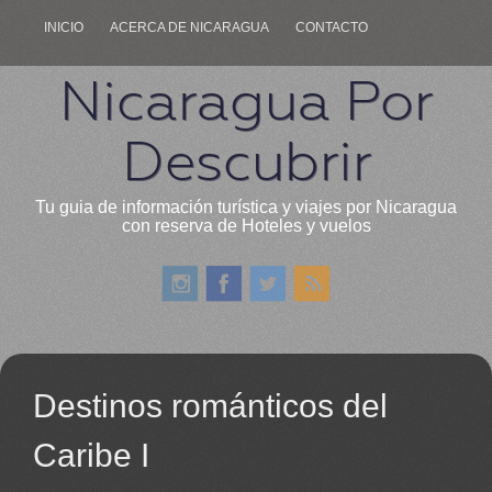
INICIO
ACERCA DE NICARAGUA
CONTACTO
Nicaragua Por
Descubrir
Tu guia de información turística y viajes por Nicaragua
con reserva de Hoteles y vuelos
Destinos románticos del
Caribe I